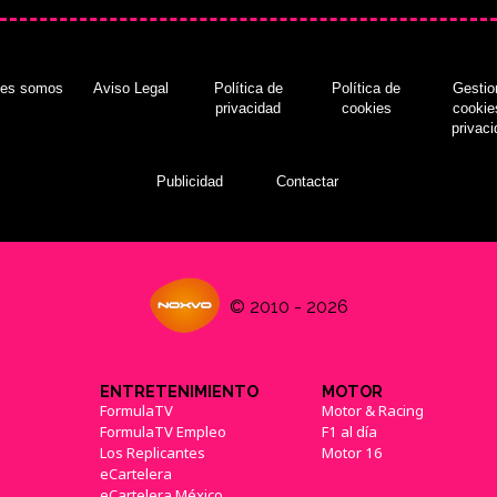
nes somos
Aviso Legal
Política de
Política de
Gestio
privacidad
cookies
cookie
privac
Publicidad
Contactar
© 2010 - 2026
ENTRETENIMIENTO
MOTOR
FormulaTV
Motor & Racing
FormulaTV Empleo
F1 al día
Los Replicantes
Motor 16
eCartelera
eCartelera México