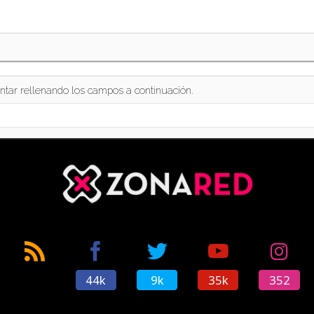
ntar rellenando los campos a continuación.
44k
9k
35k
352