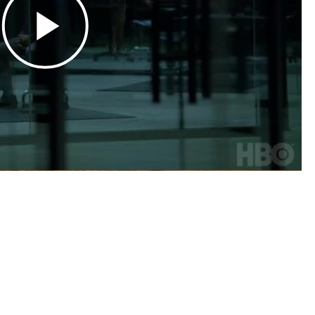
Play
Video