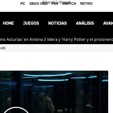
{literal}
{/literal}
PC
XBOX ONE
PS4
SWITCH
RETRO
HOME
JUEGOS
NOTICIAS
ANÁLISIS
AVA
tino Asturias' en Antena 3 lidera y 'Harry Potter y el prision
OPINIÓN
1x06
REPORTAJES