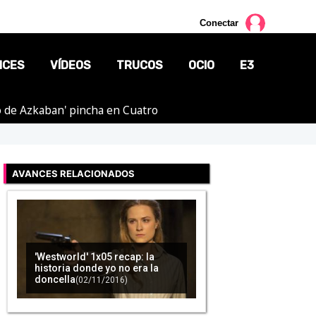
Conectar
NCES
VÍDEOS
TRUCOS
OCIO
E3
ero de Azkaban' pincha en Cuatro
CINE
TV
AVANCES RELACIONADOS
CÓMICS
MANGA
'Westworld' 1x05 recap: la
historia donde yo no era la
doncella
(02/11/2016)