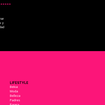
nar
s y
idad
LIFESTYLE
Bekia
Moda
Belleza
Padres
Pareja