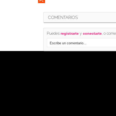
PC
COMENTARIOS
Puedes
y
, o come
registrarte
conectarte