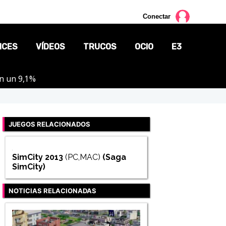
Conectar
NCES
VÍDEOS
TRUCOS
OCIO
E3
on un 9,1%
CINE
TV
JUEGOS RELACIONADOS
CÓMICS
MANGA
SimCity 2013
(PC,MAC)
(Saga
SimCity
)
NOTICIAS RELACIONADAS