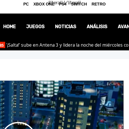
{literal}
{/literal}
PC
XBOX ONE
PS4
SWITCH
RETRO
HOME
JUEGOS
NOTICIAS
ANÁLISIS
AVA
as
'¡Salta!' sube en Antena 3 y lidera la noche del miércoles c
OPINIÓN
REPORTAJES