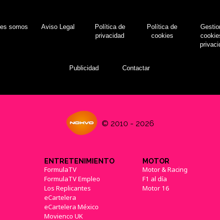
nes somos
Aviso Legal
Política de
Política de
Gestio
privacidad
cookies
cookie
privac
Publicidad
Contactar
© 2010 - 2026
ENTRETENIMIENTO
MOTOR
FormulaTV
Motor & Racing
FormulaTV Empleo
F1 al día
Los Replicantes
Motor 16
eCartelera
eCartelera México
Movienco UK