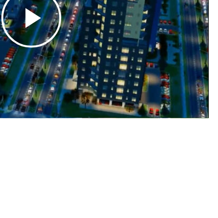
Play
Video