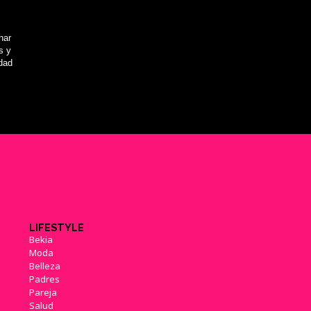
nar
s y
idad
LIFESTYLE
Bekia
Moda
Belleza
Padres
Pareja
Salud