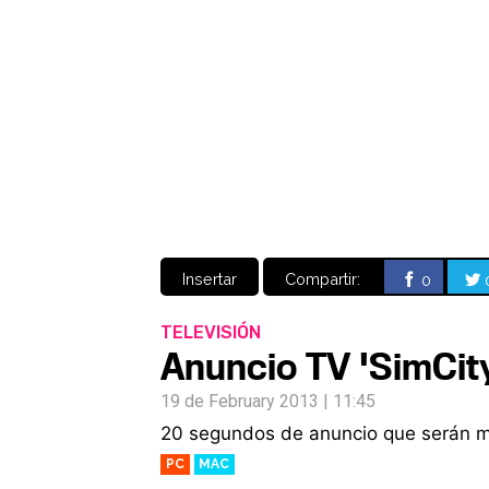
Insertar
Compartir:
0
TELEVISIÓN
Anuncio TV 'SimCit
19 de February 2013 | 11:45
20 segundos de anuncio que serán mo
PC
MAC