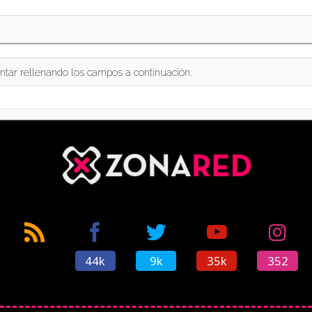
ntar rellenando los campos a continuación.
44k
9k
35k
352