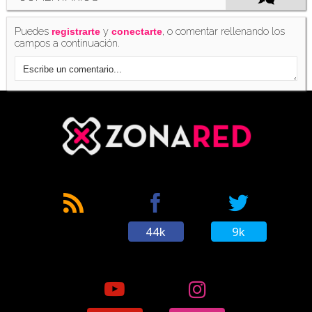
Puedes
y
, o comentar rellenando los
registrarte
conectarte
campos a continuación.
44k
9k