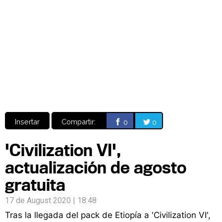
Video
CÓMICS
MANGA
Insertar
Compartir:
0
0
'Civilization VI',
actualización de agosto
gratuita
17 de August 2020 | 18:48
Tras la llegada del pack de Etiopía a 'Civilization VI',