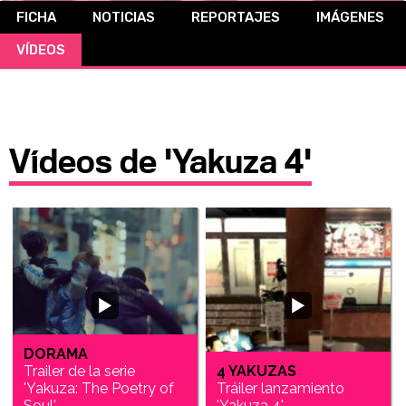
FICHA
NOTICIAS
REPORTAJES
IMÁGENES
CÓMICS
VÍDEOS
MANGA
Vídeos de 'Yakuza 4'
DORAMA
Trailer de la serie
4 YAKUZAS
'Yakuza: The Poetry of
Tráiler lanzamiento
Soul'
'Yakuza 4'