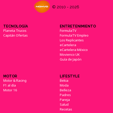
© 2010 - 2026
TECNOLOGÍA
ENTRETENIMIENTO
Planeta Trucos
FormulaTV
Capitán Ofertas
FormulaTV Empleo
Los Replicantes
eCartelera
eCartelera México
Movienco UK
Guía de Japón
MOTOR
LIFESTYLE
Motor & Racing
Bekia
F1 al día
Moda
Motor 16
Belleza
Padres
Pareja
Salud
Recetas