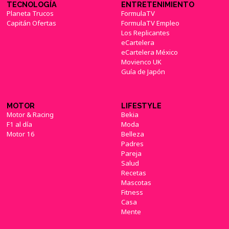
TECNOLOGÍA
ENTRETENIMIENTO
Planeta Trucos
FormulaTV
Capitán Ofertas
FormulaTV Empleo
Los Replicantes
eCartelera
eCartelera México
Movienco UK
Guía de Japón
MOTOR
LIFESTYLE
Motor & Racing
Bekia
F1 al día
Moda
Motor 16
Belleza
Padres
Pareja
Salud
Recetas
Mascotas
Fitness
Casa
Mente