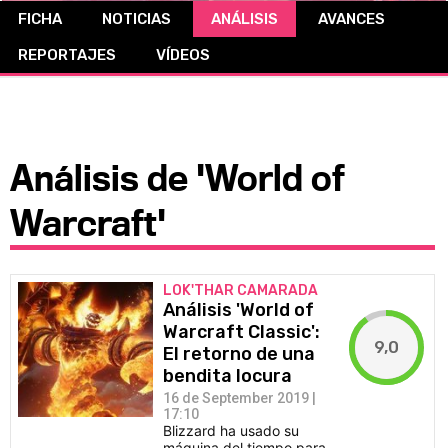
FICHA
NOTICIAS
ANÁLISIS
AVANCES
CÓMICS
REPORTAJES
VÍDEOS
MANGA
Análisis de 'World of
Warcraft'
LOK'THAR CAMARADA
Análisis 'World of
Warcraft Classic':
9,0
El retorno de una
bendita locura
16 de September 2019 |
17:10
Blizzard ha usado su
máquina del tiempo para