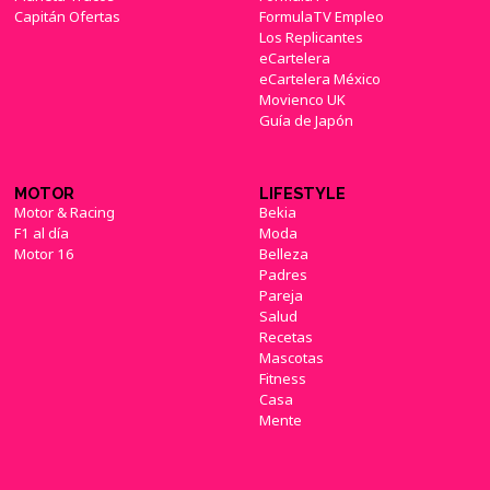
Capitán Ofertas
FormulaTV Empleo
Los Replicantes
eCartelera
eCartelera México
Movienco UK
Guía de Japón
MOTOR
LIFESTYLE
Motor & Racing
Bekia
F1 al día
Moda
Motor 16
Belleza
Padres
Pareja
Salud
Recetas
Mascotas
Fitness
Casa
Mente