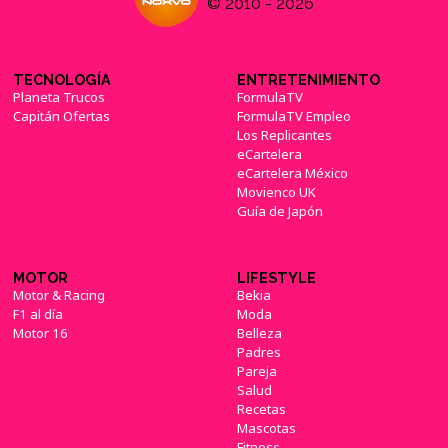
© 2010 - 2026
TECNOLOGÍA
ENTRETENIMIENTO
Planeta Trucos
FormulaTV
Capitán Ofertas
FormulaTV Empleo
Los Replicantes
eCartelera
eCartelera México
Movienco UK
Guía de Japón
MOTOR
LIFESTYLE
Motor & Racing
Bekia
F1 al día
Moda
Motor 16
Belleza
Padres
Pareja
Salud
Recetas
Mascotas
Fitness