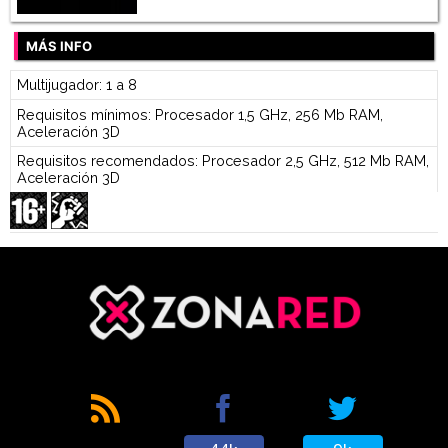
MÁS INFO
Multijugador: 1 a 8
Requisitos mínimos: Procesador 1,5 GHz, 256 Mb RAM,
Aceleración 3D
Requisitos recomendados: Procesador 2,5 GHz, 512 Mb RAM,
Aceleración 3D