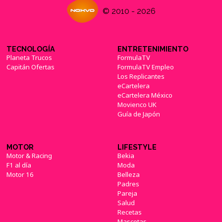
© 2010 - 2026
TECNOLOGÍA
ENTRETENIMIENTO
Planeta Trucos
FormulaTV
Capitán Ofertas
FormulaTV Empleo
Los Replicantes
eCartelera
eCartelera México
Movienco UK
Guía de Japón
MOTOR
LIFESTYLE
Motor & Racing
Bekia
F1 al día
Moda
Motor 16
Belleza
Padres
Pareja
Salud
Recetas
Mascotas