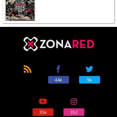
44k
9k
35k
352