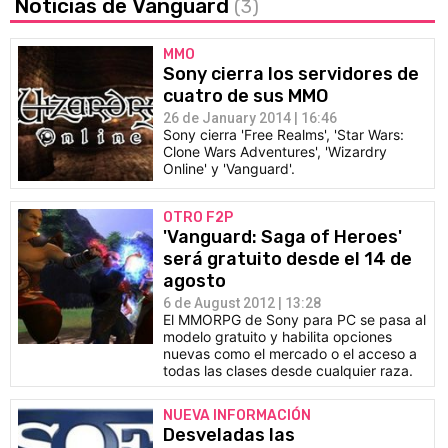
Noticias de Vanguard
(3)
MMO
Sony cierra los servidores de
cuatro de sus MMO
26 de January 2014 | 16:46
Sony cierra 'Free Realms', 'Star Wars:
Clone Wars Adventures', 'Wizardry
Online' y 'Vanguard'.
OTRO F2P
'Vanguard: Saga of Heroes'
será gratuito desde el 14 de
agosto
6 de August 2012 | 13:28
El MMORPG de Sony para PC se pasa al
modelo gratuito y habilita opciones
nuevas como el mercado o el acceso a
todas las clases desde cualquier raza.
NUEVA INFORMACIÓN
Desveladas las