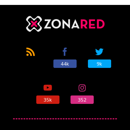
44k
9k
35k
352