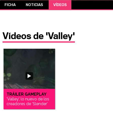
FICHA
NOTICIAS
VÍDEOS
CÓMICS
MANGA
Vídeos de 'Valley'
TRÁILER GAMEPLAY
'Valley', lo nuevo de los
creadores de 'Slender'