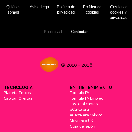
Quiénes
Aviso Legal
Política de
Política de
Gestionar
somos
privacidad
cookies
cookies y
privacidad
Publicidad
Contactar
© 2010 - 2026
TECNOLOGÍA
ENTRETENIMIENTO
Planeta Trucos
FormulaTV
Capitán Ofertas
FormulaTV Empleo
Los Replicantes
eCartelera
eCartelera México
Movienco UK
Guía de Japón