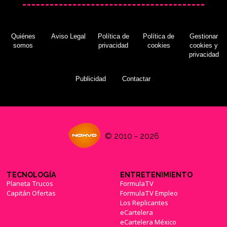
Quiénes
Aviso Legal
Política de
Política de
Gestionar
somos
privacidad
cookies
cookies y
privacidad
Publicidad
Contactar
© 2010 - 2026
TECNOLOGÍA
ENTRETENIMIENTO
Planeta Trucos
FormulaTV
Capitán Ofertas
FormulaTV Empleo
Los Replicantes
eCartelera
eCartelera México