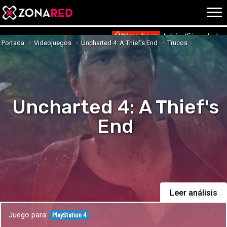
{literal}
{/literal}
Conec
Última hora
Adiós 'Cine de ba
Portada
Videojuegos
Uncharted 4: A Thief's End
Trucos
JUEGOS
HOME
Uncharted 4: A Thief's
NOTICIAS
ANÁLISIS
End
OPINIÓN
AVANCES
VÍDEOS
REPORTAJES
TRUCOS
OCIO
CINE
Leer análisis
E3
Juego para:
TV
PlayStation 4