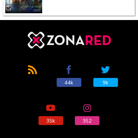
44k
9k
35k
352