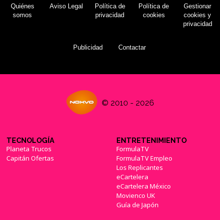
Quiénes
Aviso Legal
Política de
Política de
Gestionar
somos
privacidad
cookies
cookies y
privacidad
Publicidad
Contactar
© 2010 - 2026
TECNOLOGÍA
ENTRETENIMIENTO
Planeta Trucos
FormulaTV
Capitán Ofertas
FormulaTV Empleo
Los Replicantes
eCartelera
eCartelera México
Movienco UK
Guía de Japón