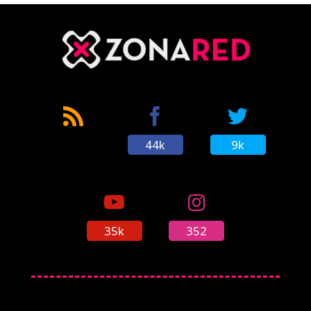
44k
9k
35k
352