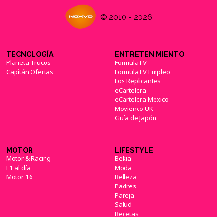
© 2010 - 2026
TECNOLOGÍA
ENTRETENIMIENTO
Planeta Trucos
FormulaTV
Capitán Ofertas
FormulaTV Empleo
Los Replicantes
eCartelera
eCartelera México
Movienco UK
Guía de Japón
MOTOR
LIFESTYLE
Motor & Racing
Bekia
F1 al día
Moda
Motor 16
Belleza
Padres
Pareja
Salud
Recetas