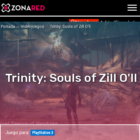
{literal}
{/literal}
Conec
Última hora
Adiós 'Cine de ba
Portada
Videojuegos
Trinity: Souls of Zill O'll
JUEGOS
HOME
NOTICIAS
ANÁLISIS
Trinity: Souls of Zill O'll
OPINIÓN
AVANCES
VÍDEOS
REPORTAJES
TRUCOS
OCIO
CINE
E3
Juego para:
TV
PlayStation 3