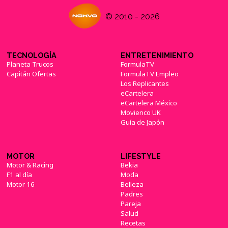
© 2010 - 2026
TECNOLOGÍA
ENTRETENIMIENTO
Planeta Trucos
FormulaTV
Capitán Ofertas
FormulaTV Empleo
Los Replicantes
eCartelera
eCartelera México
Movienco UK
Guía de Japón
MOTOR
LIFESTYLE
Motor & Racing
Bekia
F1 al día
Moda
Motor 16
Belleza
Padres
Pareja
Salud
Recetas