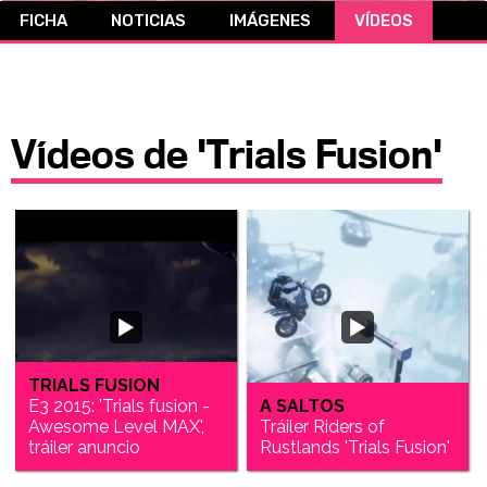
FICHA
NOTICIAS
IMÁGENES
VÍDEOS
CÓMICS
MANGA
Vídeos de 'Trials Fusion'
TRIALS FUSION
E3 2015: 'Trials fusion -
A SALTOS
Awesome Level MAX',
Tráiler Riders of
tráiler anuncio
Rustlands 'Trials Fusion'