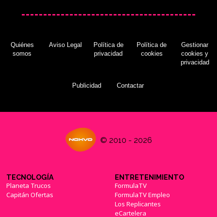
Quiénes
Aviso Legal
Política de
Política de
Gestionar
somos
privacidad
cookies
cookies y
privacidad
Publicidad
Contactar
© 2010 - 2026
TECNOLOGÍA
ENTRETENIMIENTO
Planeta Trucos
FormulaTV
Capitán Ofertas
FormulaTV Empleo
Los Replicantes
eCartelera