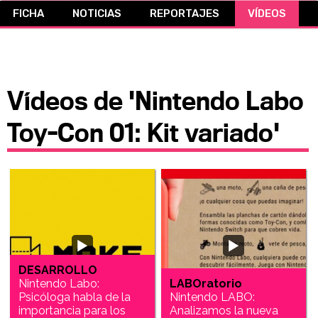
FICHA
NOTICIAS
REPORTAJES
VÍDEOS
CÓMICS
MANGA
Vídeos de 'Nintendo Labo
Toy-Con 01: Kit variado'
DESARROLLO
Nintendo Labo:
LABOratorio
Psicóloga habla de la
Nintendo LABO:
importancia para los
Analizamos la nueva