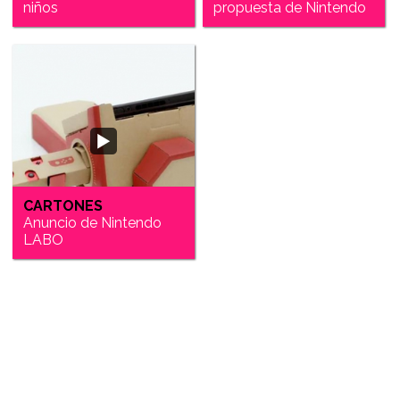
niños
propuesta de Nintendo
CARTONES
Anuncio de Nintendo
LABO