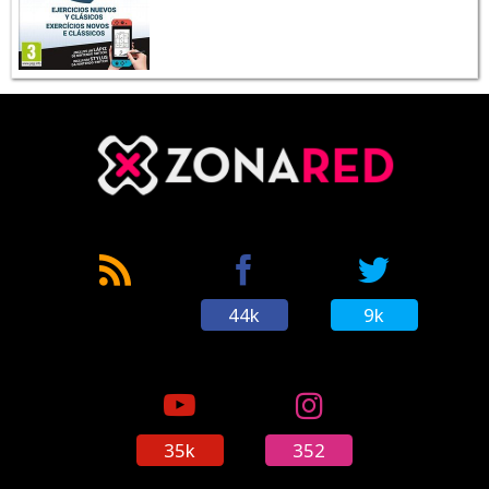
44k
9k
35k
352