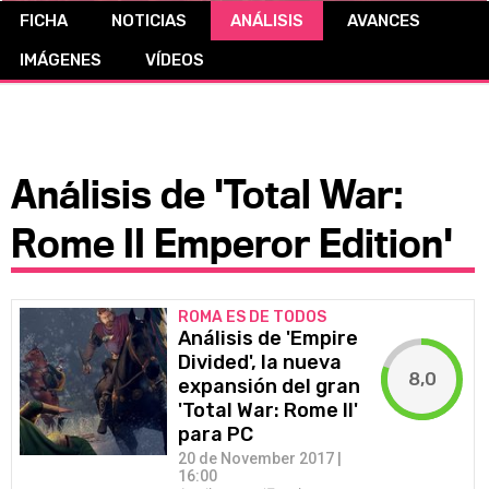
FICHA
NOTICIAS
ANÁLISIS
AVANCES
CÓMICS
IMÁGENES
VÍDEOS
MANGA
Análisis de 'Total War:
Rome II Emperor Edition'
ROMA ES DE TODOS
Análisis de 'Empire
Divided', la nueva
8,0
expansión del gran
'Total War: Rome II'
para PC
20 de November 2017 |
16:00