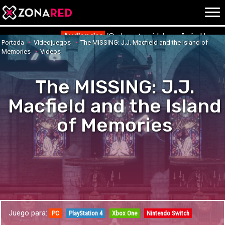
{literal}
{/literal}
Conec
Audiencias
'Ordena tu vida' con Inés Herna
Portada
Videojuegos
The MISSING: J.J. Macfield and the Island of
Memories
Vídeos
The MISSING: J.J.
JUEGOS
HOME
Macfield and the Island
NOTICIAS
ANÁLISIS
of Memories
OPINIÓN
AVANCES
VÍDEOS
REPORTAJES
TRUCOS
OCIO
CINE
E3
Juego para:
TV
PC
PlayStation 4
Xbox One
Nintendo Switch