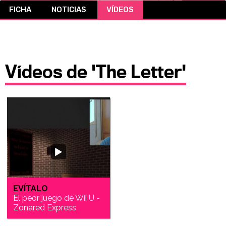
FICHA
NOTICIAS
VÍDEOS
CÓMICS
MANGA
Vídeos de 'The Letter'
EVÍTALO
El peor juego de Wii U -
Zonared Express