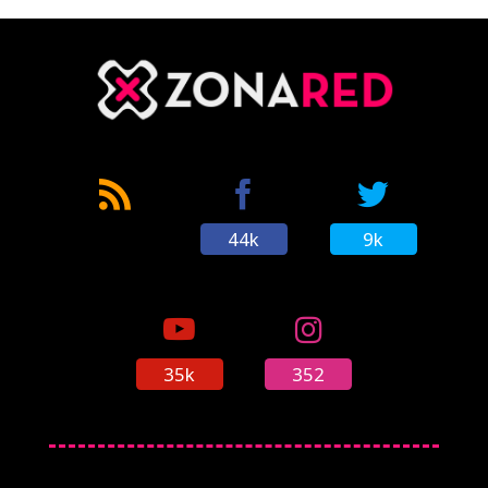
44k
9k
35k
352