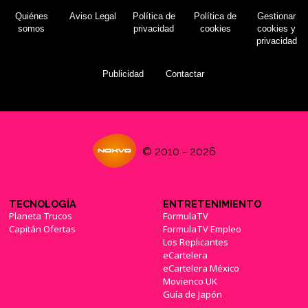
Quiénes
Aviso Legal
Política de
Política de
Gestionar
somos
privacidad
cookies
cookies y
privacidad
Publicidad
Contactar
© 2010 - 2026
TECNOLOGÍA
ENTRETENIMIENTO
Planeta Trucos
FormulaTV
Capitán Ofertas
FormulaTV Empleo
Los Replicantes
eCartelera
eCartelera México
Movienco UK
Guía de Japón