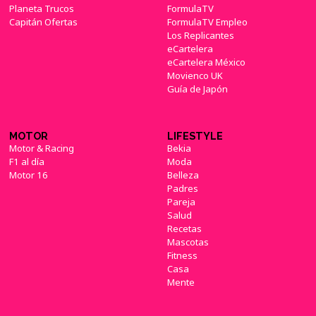
Planeta Trucos
FormulaTV
Capitán Ofertas
FormulaTV Empleo
Los Replicantes
eCartelera
eCartelera México
Movienco UK
Guía de Japón
MOTOR
LIFESTYLE
Motor & Racing
Bekia
F1 al día
Moda
Motor 16
Belleza
Padres
Pareja
Salud
Recetas
Mascotas
Fitness
Casa
Mente