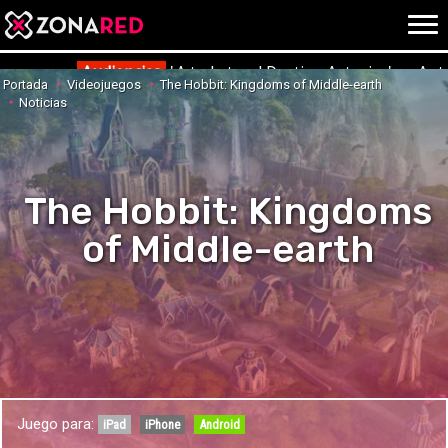
{literal}
{/literal}
Conec
Audiencias
'¡A todo tren! Destino Asturias' en Ant
Portada
Videojuegos
The Hobbit: Kingdoms of Middle-earth
Noticias
JUEGOS
HOME
The Hobbit: Kingdoms
NOTICIAS
ANÁLISIS
of Middle-earth
OPINIÓN
AVANCES
VÍDEOS
REPORTAJES
TRUCOS
OCIO
CINE
E3
Juego para:
TV
iPad
iPhone
Android