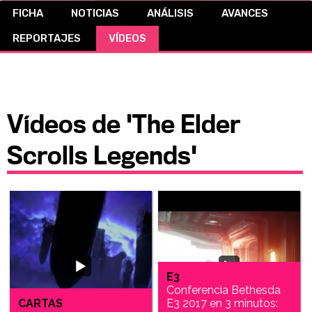
FICHA
NOTICIAS
ANÁLISIS
AVANCES
CÓMICS
REPORTAJES
VÍDEOS
MANGA
Vídeos de 'The Elder
Scrolls Legends'
E3
Conferencia Bethesda
CARTAS
E3 2017 en 3 minutos: