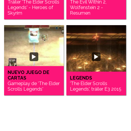
Tráiler 'The Elder Scrolls
The Evil Within 2,
Legends' - Heroes of
Wolfenstein 2 -
Skyrim
Resumen
NUEVO JUEGO DE
CARTAS
LEGENDS
Gameplay de 'The Elder
'The Elder Scrolls
Scrolls Legends'
Legends', tráiler E3 2015