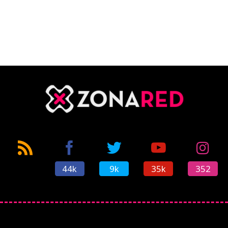
44k
9k
35k
352