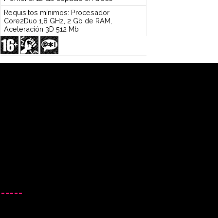
Requisitos mínimos: Procesador
Core2Duo 1,8 GHz, 2 Gb de RAM,
Aceleración 3D 512 Mb