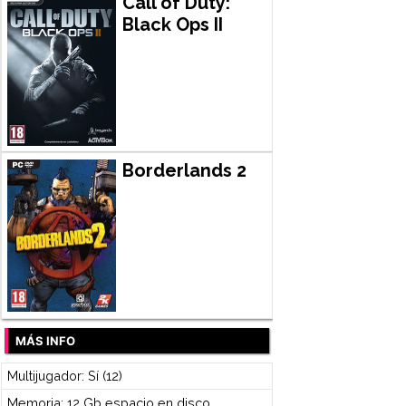
Call of Duty:
Black Ops II
Borderlands 2
MÁS INFO
Multijugador: Sí (12)
Memoria: 12 Gb espacio en disco