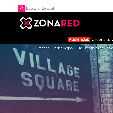
Audiencias
'Ordena tu v
Portada
Videojuegos
The Chronicles of Riddi