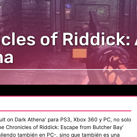
cles of Riddick:
na
ault on Dark Athena' para PS3, Xbox 360 y PC, no solo
he Chronicles of Riddick: Escape from Butcher Bay'
liendo también en PC-, sino que también es una