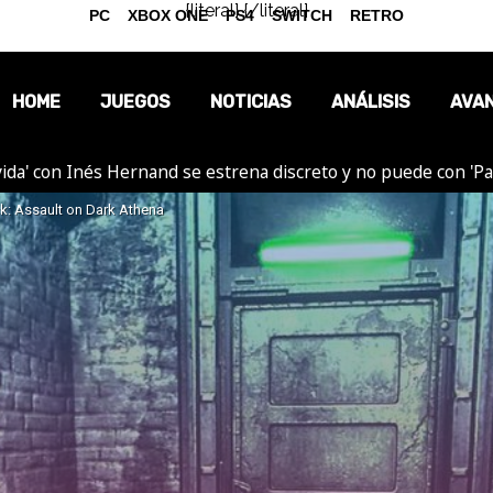
{literal}
{/literal}
PC
XBOX ONE
PS4
SWITCH
RETRO
HOME
JUEGOS
NOTICIAS
ANÁLISIS
AVA
ida' con Inés Hernand se estrena discreto y no puede con 'P
OPINIÓN
ck: Assault on Dark Athena
REPORTAJES