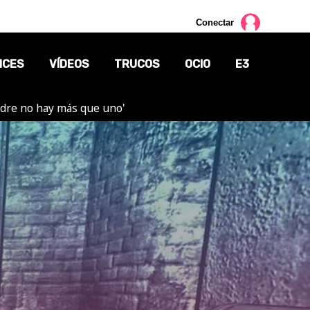
Conectar
NCES
VÍDEOS
TRUCOS
OCIO
E3
adre no hay más que uno'
CINE
TV
CÓMICS
MANGA