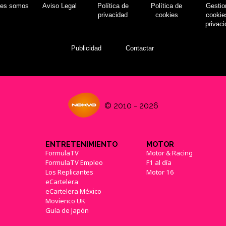
nes somos
Aviso Legal
Política de
Política de
Gestio
privacidad
cookies
cookie
privac
Publicidad
Contactar
© 2010 - 2026
ENTRETENIMIENTO
MOTOR
FormulaTV
Motor & Racing
FormulaTV Empleo
F1 al día
Los Replicantes
Motor 16
eCartelera
eCartelera México
Movienco UK
Guía de Japón