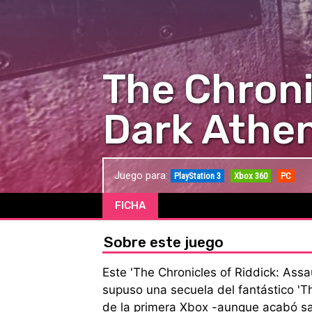
The Chroni
Dark Athe
Juego para:
PlayStation 3
Xbox 360
PC
FICHA
Sobre este juego
Este 'The Chronicles of Riddick: Ass
supuso una secuela del fantástico 'T
de la primera Xbox -aunque acabó sa