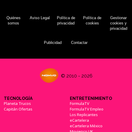
Quiénes
Aviso Legal
Política de
Política de
Gestionar
somos
privacidad
cookies
cookies y
privacidad
Publicidad
Contactar
© 2010 - 2026
TECNOLOGÍA
ENTRETENIMIENTO
Planeta Trucos
FormulaTV
Capitán Ofertas
FormulaTV Empleo
Los Replicantes
eCartelera
eCartelera México
Movienco UK