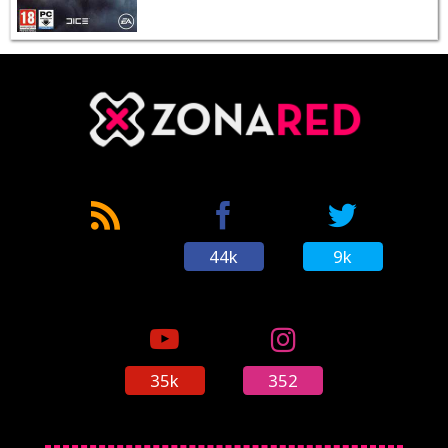
44k
9k
35k
352