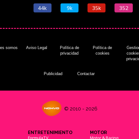
44k
9k
35k
352
nes somos
Aviso Legal
Política de
Política de
Gestio
privacidad
cookies
cookie
privac
Publicidad
Contactar
© 2010 - 2026
ENTRETENIMIENTO
MOTOR
FormulaTV
Motor & Racing