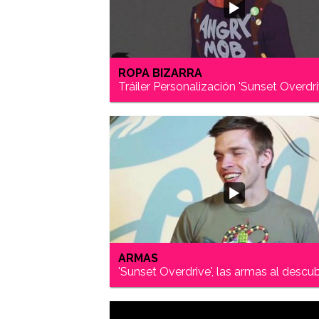
ROPA BIZARRA
Tráiler Personalización 'Sunset Overdri
ARMAS
'Sunset Overdrive', las armas al descu