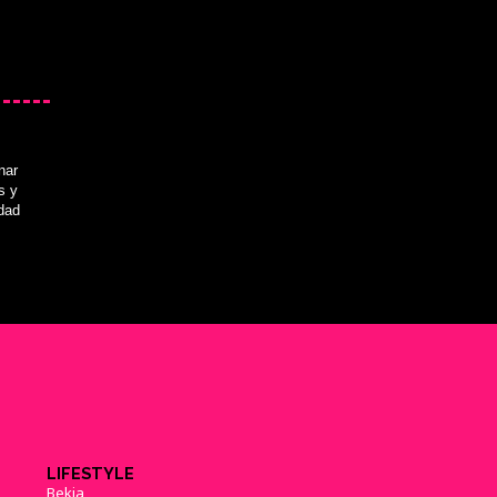
nar
s y
idad
LIFESTYLE
Bekia