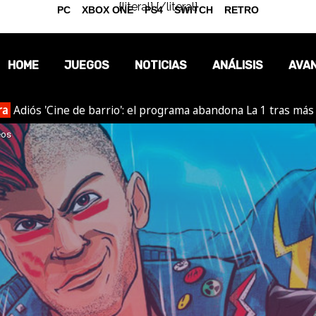
{literal}
{/literal}
PC
XBOX ONE
PS4
SWITCH
RETRO
HOME
JUEGOS
NOTICIAS
ANÁLISIS
AVA
ra
Adiós 'Cine de barrio': el programa abandona La 1 tras más
OPINIÓN
eos
REPORTAJES