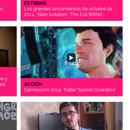
ESTRENO
es
Los grandes lanzamientos de octubre de
2014, 'Alien Isolation', 'The Evil Within'...
re y
red
ACCIÓN
Gamescom 2014: Tráiler 'Sunset Overdrive'