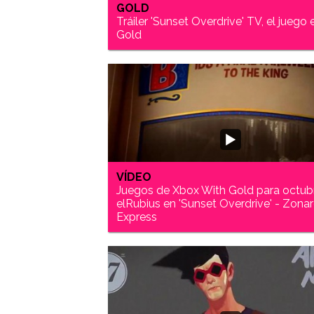
GOLD
Tráiler 'Sunset Overdrive' TV, el juego 
Gold
VÍDEO
Juegos de Xbox With Gold para octub
elRubius en 'Sunset Overdrive' - Zona
Express