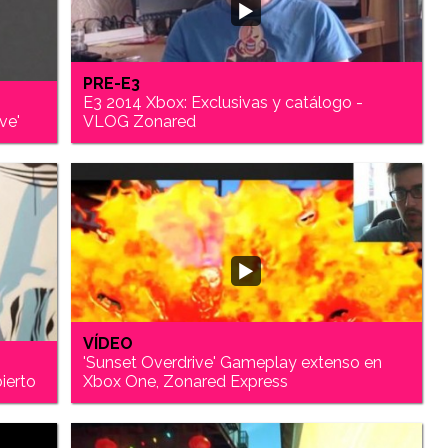
PRE-E3
E3 2014 Xbox: Exclusivas y catálogo -
ve'
VLOG Zonared
VÍDEO
'Sunset Overdrive' Gameplay extenso en
bierto
Xbox One, Zonared Express