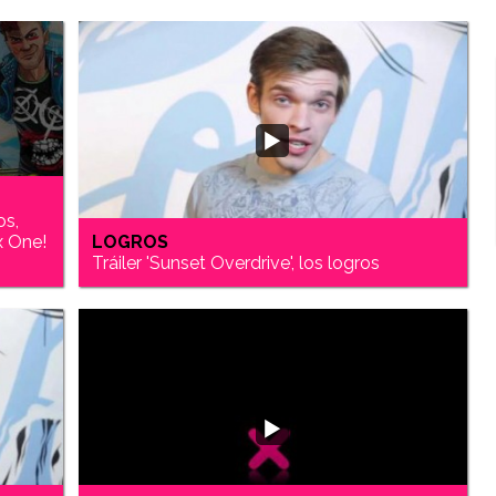
os,
x One!
LOGROS
Tráiler 'Sunset Overdrive', los logros