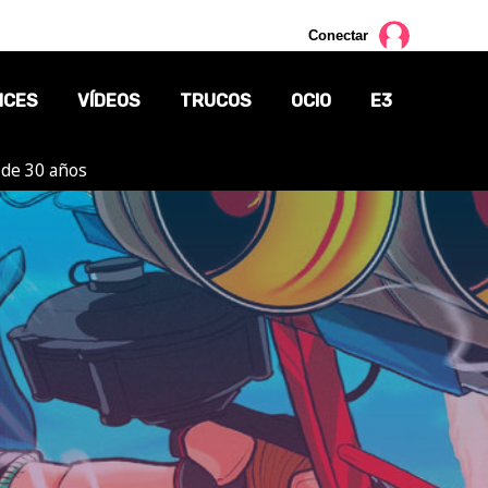
Conectar
NCES
VÍDEOS
TRUCOS
OCIO
E3
 de 30 años
CINE
TV
CÓMICS
MANGA