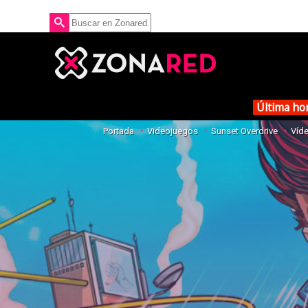
Última ho
Portada
Videojuegos
Sunset Overdrive
Víd