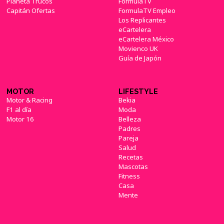
Planeta Trucos
FormulaTV
Capitán Ofertas
FormulaTV Empleo
Los Replicantes
eCartelera
eCartelera México
Movienco UK
Guía de Japón
MOTOR
LIFESTYLE
Motor & Racing
Bekia
F1 al día
Moda
Motor 16
Belleza
Padres
Pareja
Salud
Recetas
Mascotas
Fitness
Casa
Mente