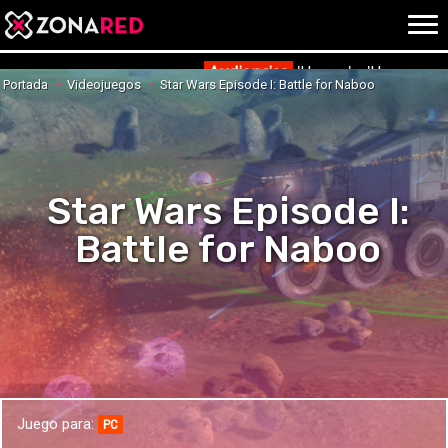
{literal}
{/literal}
Conec
Audiencias
'Hanna' y 'Una nueva
Portada
Videojuegos
Star Wars Episode I: Battle for Naboo
JUEGOS
HOME
Star Wars Episode I:
NOTICIAS
ANÁLISIS
Battle for Naboo
OPINIÓN
AVANCES
VÍDEOS
REPORTAJES
TRUCOS
OCIO
CINE
E3
Juego para:
TV
PC