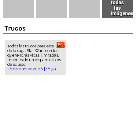
Trucos
PC
Todos los trucos para este juego
de la saga Star Wars con los
que tendrás vidas ilimitadas,
muertes de un disparo o fotos
de equipo.
28 de August 2008 | 18:39