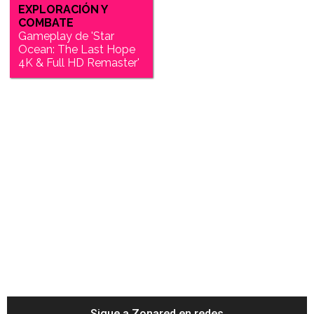
EXPLORACIÓN Y
COMBATE
Gameplay de 'Star
Ocean: The Last Hope
4K & Full HD Remaster'
Sigue a Zonared en redes