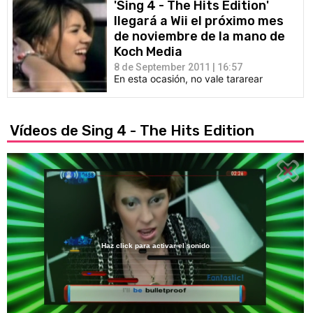
'Sing 4 - The Hits Edition'
llegará a Wii el próximo mes
de noviembre de la mano de
Koch Media
8 de September 2011 | 16:57
En esta ocasión, no vale tararear
Vídeos de Sing 4 - The Hits Edition
Haz click para activar el sonido
Loaded
:
56.47%
/
Unmute