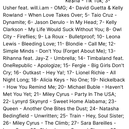
Ke$ha - Tik Tok; 3-
Usher feat. will.i.am - OMG; 4- David Guetta & Kelly
Rowland - When Love Takes Over; 5- Taio Cruz -
Dynamite; 6- Jason Derulo - In My Head; 7- Kelly
Clarkson - My Life Would Suck Without You; 8- Owl
City - Fireflies; 9- La Roux - Bulletproof; 10- Leona
Lewis - Bleeding Love; 11- Blondie - Call Me; 12-
Simple Minds - Don't You (Forget About Me); 13-
Rihanna feat. Jay-Z - Umbrella; 14- Timbaland feat.
OneRepublic - Apologize; 15- Fergie - Big Girls Don't
Cry; 16- Outkast - Hey Ya!; 17- Lionel Richie - All
Night Long; 18- Alicia Keys - No One; 19- Nickelback
- How You Remind Me; 20- Michael Buble - Haven't
Met You Yet; 21- Miley Cyrus - Party In The USA;
22- Lynyrd Skynyrd - Sweet Home Alabama; 23-
Queen - Another One Bites the Dust; 24- Natasha
Bedingfield - Unwritten; 25- Train - Hey, Soul Sister;
26- Miley Cyrus - The Climb; 27- Sara Bareilles -