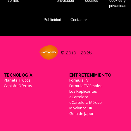
somos
privacidad
cookies
cookies y
privacidad
Publicidad
Contactar
© 2010 - 2026
TECNOLOGÍA
ENTRETENIMIENTO
Planeta Trucos
FormulaTV
Capitán Ofertas
FormulaTV Empleo
Los Replicantes
eCartelera
eCartelera México
Movienco UK
Guía de Japón