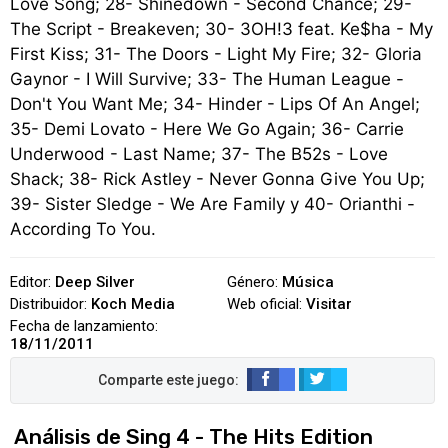
Love Song; 28- Shinedown - Second Chance; 29-
The Script - Breakeven; 30- 3OH!3 feat. Ke$ha - My
First Kiss; 31- The Doors - Light My Fire; 32- Gloria
Gaynor - I Will Survive; 33- The Human League -
Don't You Want Me; 34- Hinder - Lips Of An Angel;
35- Demi Lovato - Here We Go Again; 36- Carrie
Underwood - Last Name; 37- The B52s - Love
Shack; 38- Rick Astley - Never Gonna Give You Up;
39- Sister Sledge - We Are Family y 40- Orianthi -
According To You.
Editor:
Deep Silver
Género:
Música
Distribuidor:
Koch Media
Web oficial:
Visitar
Fecha de lanzamiento:
18/11/2011
Análisis de Sing 4 - The Hits Edition