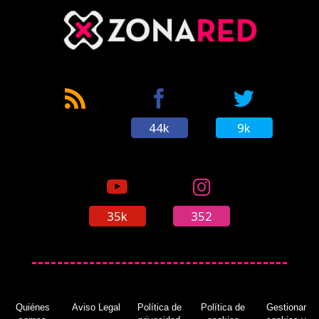
44k
9k
35k
352
Quiénes
Aviso Legal
Política de
Política de
Gestionar