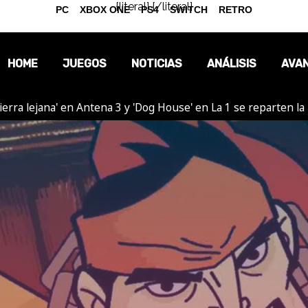
{literal}
{/literal}
PC
XBOX ONE
PS4
SWITCH
RETRO
HOME
JUEGOS
NOTICIAS
ANÁLISIS
AVA
ierra lejana' en Antena 3 y 'Dog House' en La 1 se reparten l
OPINIÓN
REPORTAJES