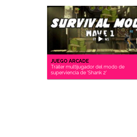
JUEGO ARCADE
Tráiler multijugador del modo de
superviencia de 'Shank 2'