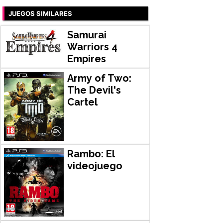
JUEGOS SIMILARES
Samurai
Warriors 4
Empires
Army of Two:
The Devil's
Cartel
Rambo: El
videojuego