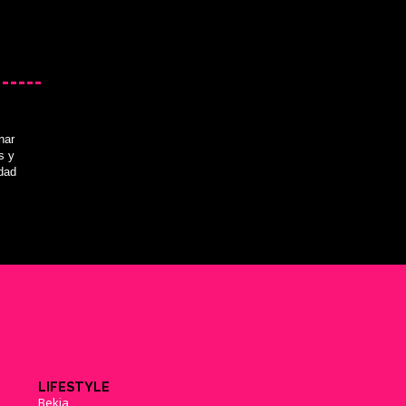
nar
s y
idad
LIFESTYLE
Bekia