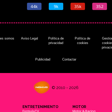
44k
9k
35k
352
nes somos
Aviso Legal
Política de
Política de
Gestio
privacidad
cookies
cookie
privac
Publicidad
Contactar
© 2010 - 2026
ENTRETENIMIENTO
MOTOR
FormulaTV
Motor & Racing