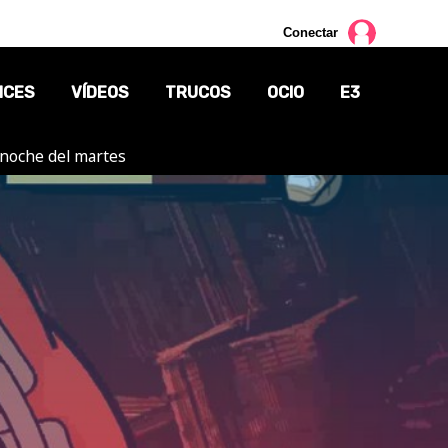
Conectar
NCES
VÍDEOS
TRUCOS
OCIO
E3
a noche del martes
CINE
TV
CÓMICS
MANGA