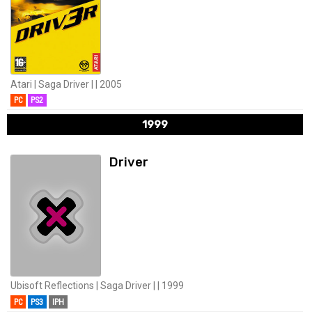
Atari | Saga Driver | | 2005
PC
PS2
1999
Driver
Ubisoft Reflections | Saga Driver | | 1999
PC
PS3
IPH