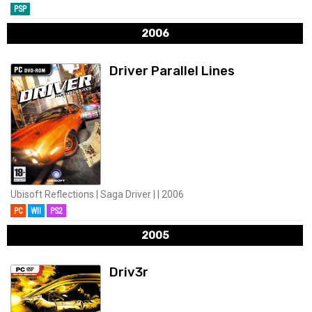
PSP
2006
Driver Parallel Lines
Ubisoft Reflections | Saga Driver | | 2006
PC
WII
PS2
2005
Driv3r