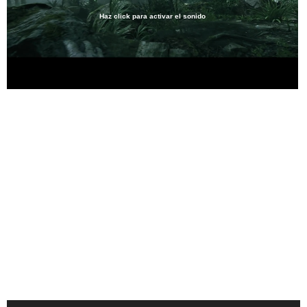
Haz click para activar el sonido
Loaded
:
25.58%
/
Unmute