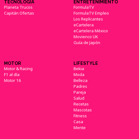
TECNOLOGÍA
ENTRETENIMIENTO
Planeta Trucos
FormulaTV
Capitán Ofertas
FormulaTV Empleo
Los Replicantes
eCartelera
eCartelera México
Movienco UK
Guía de Japón
MOTOR
LIFESTYLE
Motor & Racing
Bekia
F1 al día
Moda
Motor 16
Belleza
Padres
Pareja
Salud
Recetas
Mascotas
Fitness
Casa
Mente