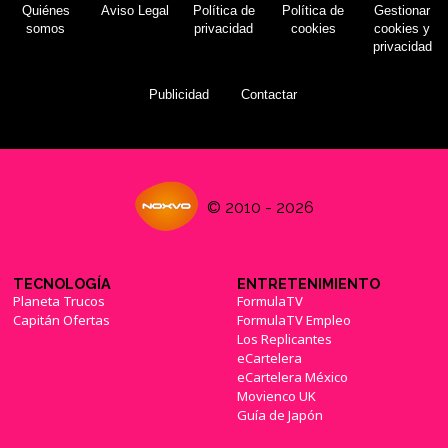
Quiénes
Aviso Legal
Política de
Política de
Gestionar
somos
privacidad
cookies
cookies y
privacidad
Publicidad
Contactar
© 2010 - 2026
TECNOLOGÍA
ENTRETENIMIENTO
Planeta Trucos
FormulaTV
Capitán Ofertas
FormulaTV Empleo
Los Replicantes
eCartelera
eCartelera México
Movienco UK
Guía de Japón