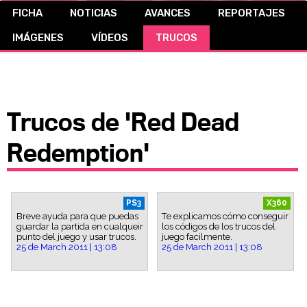
FICHA
NOTICIAS
AVANCES
REPORTAJES
CÓMICS
IMÁGENES
VÍDEOS
TRUCOS
MANGA
Trucos de 'Red Dead
Redemption'
PS3
X360
Breve ayuda para que puedas
Te explicamos cómo conseguir
guardar la partida en cualqueir
los códigos de los trucos del
punto del juego y usar trucos.
juego facilmente.
25 de March 2011 | 13:08
25 de March 2011 | 13:08