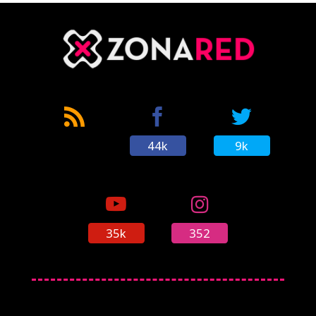
44k
9k
35k
352