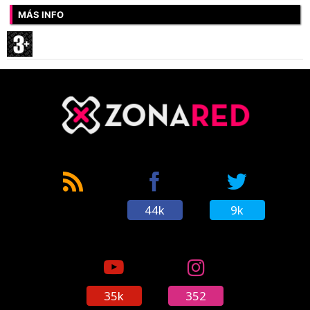
MÁS INFO
44k
9k
35k
352