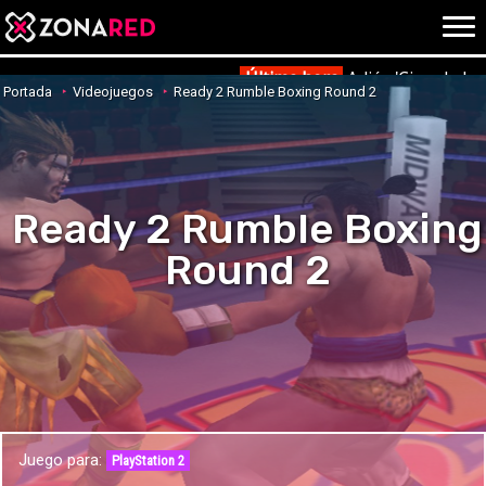
{literal}
{/literal}
Conec
Última hora
Adiós 'Cine de ba
Portada
Videojuegos
Ready 2 Rumble Boxing Round 2
JUEGOS
HOME
Ready 2 Rumble Boxing
NOTICIAS
ANÁLISIS
Round 2
OPINIÓN
AVANCES
VÍDEOS
REPORTAJES
TRUCOS
OCIO
CINE
E3
Juego para:
TV
PlayStation 2