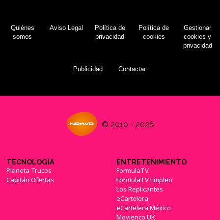
Quiénes
Aviso Legal
Política de
Política de
Gestionar
somos
privacidad
cookies
cookies y
privacidad
Publicidad
Contactar
© 2010 - 2026
TECNOLOGÍA
ENTRETENIMIENTO
Planeta Trucos
FormulaTV
Capitán Ofertas
FormulaTV Empleo
Los Replicantes
eCartelera
eCartelera México
Movienco UK