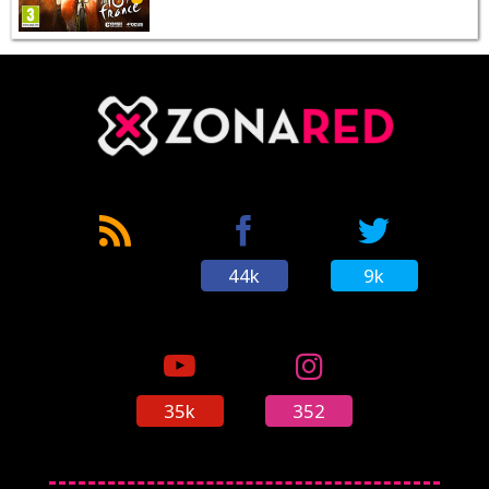
44k
9k
35k
352