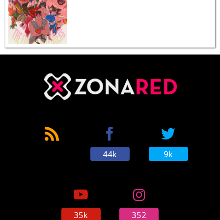
44k
9k
35k
352