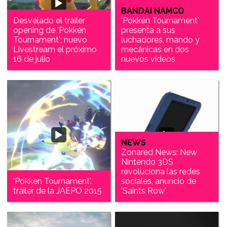
BANDAI NAMCO
Desvelado el tráiler
'Pokkén Tournament'
opening de 'Pokkén
presenta a sus
Tournament'; nuevo
luchadores, mando y
Livestream el próximo
mecánicas en dos
16 de julio
nuevos vídeos
NEWS
Zonared News: New
Nintendo 3DS
revoluciona las redes
'Pokkén Tournament'.
sociales, anuncio de
tráiler de la JAEPO 2015
'Saints Row'