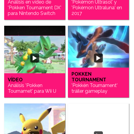
Análisis en vídeo de
'Pokémon Ultrasol' y
'Pokken Tournament DX'
'Pokémon Ultraluna' en
para Nintendo Switch
2017
POKKEN
VÍDEO
TOURNAMENT
Análisis 'Pokken
'Pokkén Tournament'
Tournamet' para Wii U
tráiler gameplay