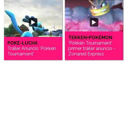
TEKKEN+POKÉMON
POKE-LUCHA
'Pokkén Tournament'
Tráiler Anuncio 'Pokkén
primer tráiler anuncio -
Tournament'
Zonared Express