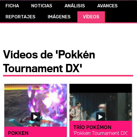
FICHA
NOTICIAS
ANÁLISIS
AVANCES
CÓMICS
REPORTAJES
IMÁGENES
VÍDEOS
MANGA
Vídeos de 'Pokkén
Tournament DX'
TRÍO POKÉMON
POKKEN
'Pokkén Tournament DX',