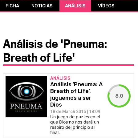
FICHA
NOTICIAS
ANÁLISIS
VÍDEOS
CÓMICS
MANGA
Análisis de 'Pneuma:
Breath of Life'
ANÁLISIS
Análisis 'Pneuma: A
Breath of Life',
8,0
juguemos a ser
Dios
18 de March 2015 | 18:09
Un juego de puzles en el
que Dios no nos dará un
respiro del principio al
final.