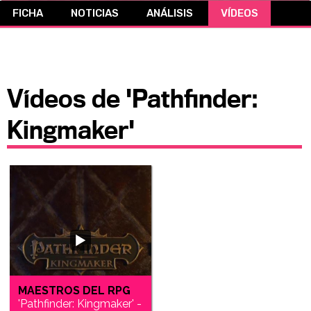
FICHA
NOTICIAS
ANÁLISIS
VÍDEOS
CÓMICS
MANGA
Vídeos de 'Pathfinder:
Kingmaker'
MAESTROS DEL RPG
'Pathfinder: Kingmaker' -