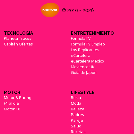
© 2010 - 2026
TECNOLOGÍA
ENTRETENIMIENTO
Planeta Trucos
FormulaTV
Capitán Ofertas
FormulaTV Empleo
Los Replicantes
eCartelera
eCartelera México
Movienco UK
Guía de Japón
MOTOR
LIFESTYLE
Motor & Racing
Bekia
F1 al día
Moda
Motor 16
Belleza
Padres
Pareja
Salud
Recetas