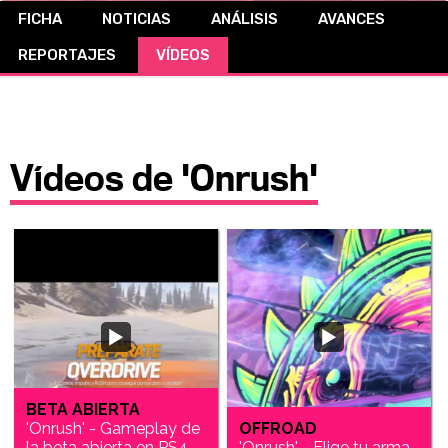
FICHA
NOTICIAS
ANÁLISIS
AVANCES
CÓMICS
REPORTAJES
VÍDEOS
MANGA
Vídeos de 'Onrush'
BETA ABIERTA
'Onrush' - Gameplay de
OFFROAD
la beta abierta en PS4
'Onrush' - Elige tu arma