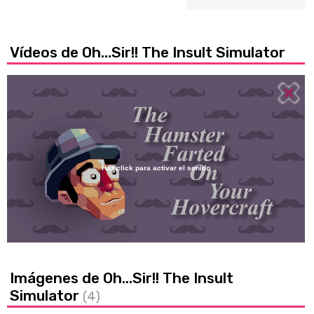
Vídeos de Oh...Sir!! The Insult Simulator
Haz click para activar el sonido
Loaded
:
32.49%
/
Unmute
Imágenes de Oh...Sir!! The Insult
Simulator
(4)