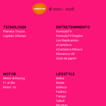
© 2010 - 2026
TECNOLOGÍA
ENTRETENIMIENTO
Planeta Trucos
FormulaTV
Capitán Ofertas
FormulaTV Empleo
Los Replicantes
eCartelera
eCartelera México
Movienco UK
Guía de Japón
MOTOR
LIFESTYLE
Motor & Racing
Bekia
F1 al día
Moda
Motor 16
Belleza
Padres
Pareja
Salud
Recetas