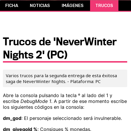
FICHA
NOTICIAS
IMÁGENES
TRUCOS
CÓMICS
MANGA
Trucos de 'NeverWinter
Nights 2' (PC)
Varios trucos para la segunda entrega de esta éxitosa
saga de NeverWinter Nights. - Plataforma: PC
Abre la consola pulsando la tecla º al lado del 1 y
escribe
DebugMode 1
. A partir de ese momento escribe
los siguientes códigos en la consola:
dm_god
: El personaje seleccionado será invulnerable.
dm_givegold %
: Consigues % monedas.