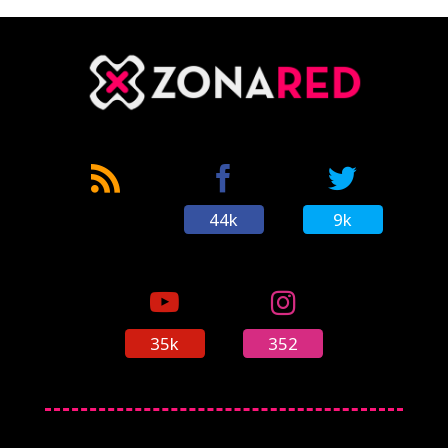
44k
9k
35k
352