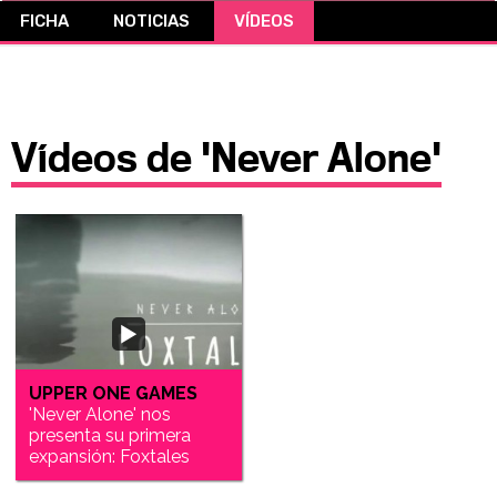
FICHA
NOTICIAS
VÍDEOS
CÓMICS
MANGA
Vídeos de 'Never Alone'
UPPER ONE GAMES
'Never Alone' nos
presenta su primera
expansión: Foxtales