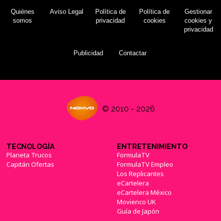
Quiénes
Aviso Legal
Política de
Política de
Gestionar
somos
privacidad
cookies
cookies y
privacidad
Publicidad
Contactar
© 2010 - 2026
TECNOLOGÍA
ENTRETENIMIENTO
Planeta Trucos
FormulaTV
Capitán Ofertas
FormulaTV Empleo
Los Replicantes
eCartelera
eCartelera México
Movienco UK
Guía de Japón