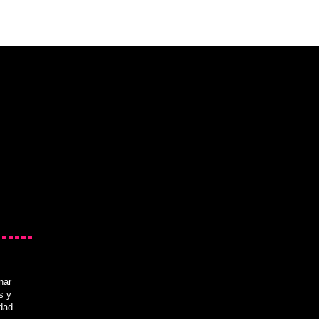
nar
s y
idad