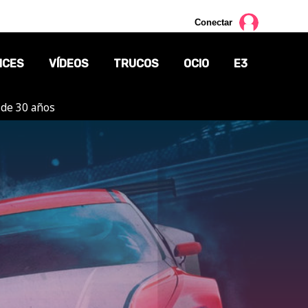
Conectar
NCES
VÍDEOS
TRUCOS
OCIO
E3
 de 30 años
CINE
TV
CÓMICS
MANGA