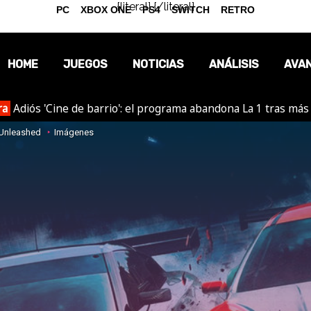
{literal}
{/literal}
PC
XBOX ONE
PS4
SWITCH
RETRO
HOME
JUEGOS
NOTICIAS
ANÁLISIS
AVA
ra
Adiós 'Cine de barrio': el programa abandona La 1 tras más
OPINIÓN
 Unleashed
Imágenes
REPORTAJES