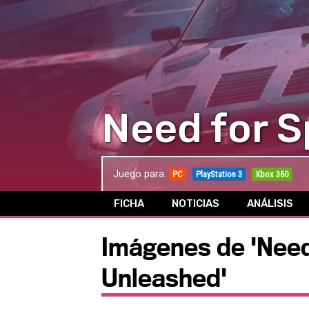
Need for S
Juego para:
PC
PlayStation 3
Xbox 360
FICHA
NOTICIAS
ANÁLISIS
Imágenes de 'Need
Unleashed'