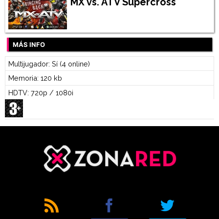
MX vs. ATV Supercross
MÁS INFO
Multijugador: Sí (4 online)
Memoria: 120 kb
HDTV: 720p / 1080i