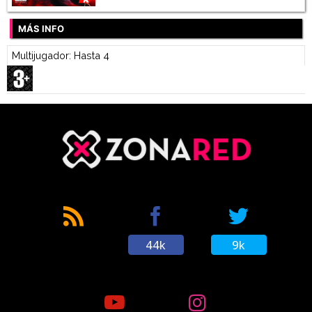
MÁS INFO
Multijugador: Hasta 4
44k
9k