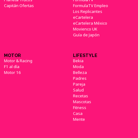
Capitán Ofertas
FormulaTV Empleo
Los Replicantes
eCartelera
eCartelera México
Movienco UK
Guía de Japón
MOTOR
LIFESTYLE
Motor & Racing
Bekia
F1 al día
Moda
Motor 16
Belleza
Padres
Pareja
Salud
Recetas
Mascotas
Fitness
Casa
Mente