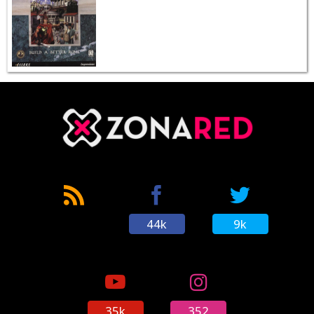
44k
9k
35k
352