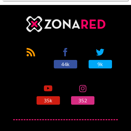
44k
9k
35k
352