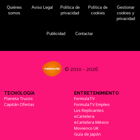
Quiénes
Aviso Legal
Política de
Política de
Gestionar
somos
privacidad
cookies
cookies y
privacidad
Publicidad
Contactar
© 2010 - 2026
TECNOLOGÍA
ENTRETENIMIENTO
Planeta Trucos
FormulaTV
Capitán Ofertas
FormulaTV Empleo
Los Replicantes
eCartelera
eCartelera México
Movienco UK
Guía de Japón