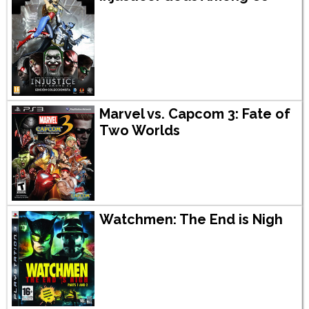
Marvel vs. Capcom 3: Fate of
Two Worlds
Watchmen: The End is Nigh