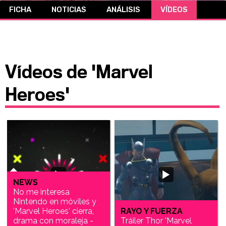
FICHA
NOTICIAS
ANÁLISIS
VÍDEOS
CÓMICS
MANGA
Vídeos de 'Marvel
Heroes'
NEWS
No me interesa
Nintendo en móviles y
'Marvel Heroes' cierra,
RAYO Y FUERZA
drama con moraleja -
Tráiler Thor 'Marvel