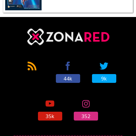
44k
9k
35k
352