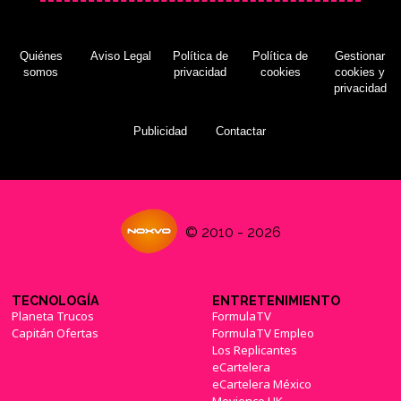
Quiénes
Aviso Legal
Política de
Política de
Gestionar
somos
privacidad
cookies
cookies y
privacidad
Publicidad
Contactar
© 2010 - 2026
TECNOLOGÍA
ENTRETENIMIENTO
Planeta Trucos
FormulaTV
Capitán Ofertas
FormulaTV Empleo
Los Replicantes
eCartelera
eCartelera México
Movienco UK