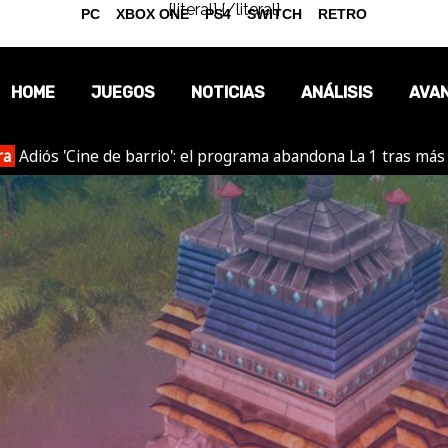
{literal}
{/literal}
PC
XBOX ONE
PS4
SWITCH
RETRO
HOME
JUEGOS
NOTICIAS
ANÁLISIS
AVA
ra
Adiós 'Cine de barrio': el programa abandona La 1 tras más
OPINIÓN
REPORTAJES