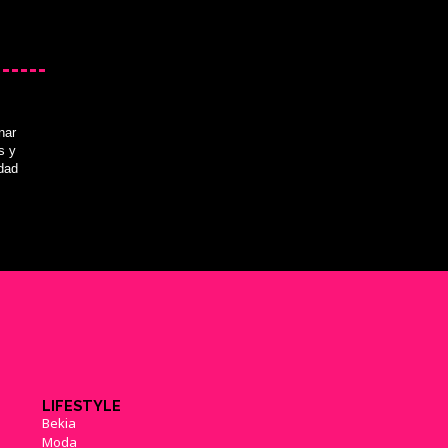
nar
s y
idad
LIFESTYLE
Bekia
Moda