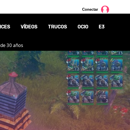
Conectar
NCES
VÍDEOS
TRUCOS
OCIO
E3
 de 30 años
CINE
TV
CÓMICS
MANGA