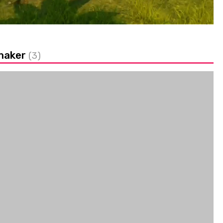
gmaker
(3)