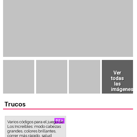
Trucos
PS2
Varios códigos para el juego de
Los Increíbles: modo cabezas
grandes, colores brillantes,
correr más rápido, salud