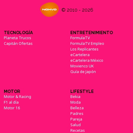
© 2010 - 2026
TECNOLOGÍA
ENTRETENIMIENTO
Planeta Trucos
FormulaTV
Capitán Ofertas
FormulaTV Empleo
Los Replicantes
eCartelera
eCartelera México
Movienco UK
Guía de Japón
MOTOR
LIFESTYLE
Motor & Racing
Bekia
F1 al día
Moda
Motor 16
Belleza
Padres
Pareja
Salud
Recetas