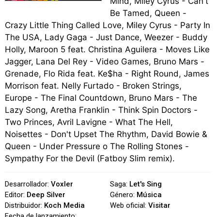
Mind, Miley Cyrus - Can't
Be Tamed, Queen -
Crazy Little Thing Called Love, Miley Cyrus - Party In
The USA, Lady Gaga - Just Dance, Weezer - Buddy
Holly, Maroon 5 feat. Christina Aguilera - Moves Like
Jagger, Lana Del Rey - Video Games, Bruno Mars -
Grenade, Flo Rida feat. Ke$ha - Right Round, James
Morrison feat. Nelly Furtado - Broken Strings,
Europe - The Final Countdown, Bruno Mars - The
Lazy Song, Aretha Franklin - Think Spin Doctors -
Two Princes, Avril Lavigne - What The Hell,
Noisettes - Don't Upset The Rhythm, David Bowie &
Queen - Under Pressure o The Rolling Stones -
Sympathy For the Devil (Fatboy Slim remix).
Desarrollador:
Voxler
Saga:
Let's Sing
Editor:
Deep Silver
Género:
Música
Distribuidor:
Koch Media
Web oficial:
Visitar
Fecha de lanzamiento: