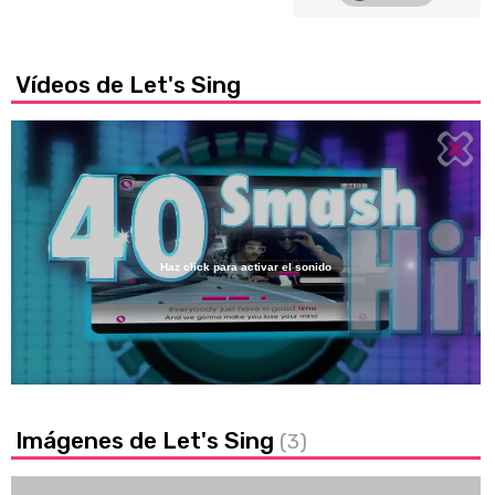
Vídeos de Let's Sing
Haz click para activar el sonido
Loaded
:
29.92%
/
Unmute
Imágenes de Let's Sing
(3)